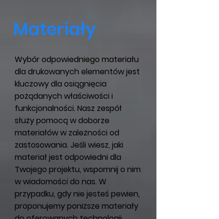
Materiały
Wybór odpowiedniego materiału
dla drukowanych elementów jest
kluczowy dla osiągnięcia
pożądanych właściwości i
funkcjonalności. Nasz zespół
służy pomocą w doborze
materiałów w zależności od
zastosowania. Jeśli wiesz, jaki
materiał jest odpowiedni dla
Twojego projektu, wspomnij o nim
w wiadomości do nas. W
przypadku, gdy nie jesteś pewien,
proponujemy poniższe materiały
do oferowanych technologii