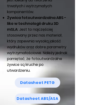
jest idealny do tworzenia
trwałych i wytrzymałych
komponentów.
Żywica fotoutwardzalna ABS -
like w technologii druku 3D
mSLA
: Jest to najczęściej
stosowany przez nas materiał,
który zapewnia wysoką jakość
wydruków oraz dobre parametry
wytrzymałościowe. Należy jednak
pamiętać, że fotoutwardzalne
żywice są kruche po
utwardzeniu.
Datasheet PETG
Datasheet ABS/ASA