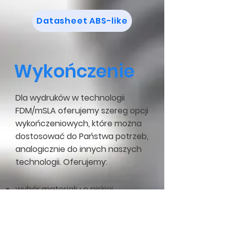
Datasheet ABS-like
Wykończenie
Dla wydruków w technologii
FDM/mSLA oferujemy szereg opcji
wykończeniowych, które można
dostosować do Państwa potrzeb,
analogicznie do innych naszych
technologii. Oferujemy:
wybór materiału o niskiej
widoczności warstw,
lakierowanie w palecie RAL,