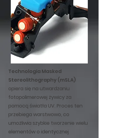
Technologia Masked
Stereolithography (mSLA)
opiera się na utwardzaniu
fotopolimerowej żywicy za
pomocą światła UV. Proces ten
przebiega warstwowo, co
umożliwia szybkie tworzenie wielu
elementów o identycznej