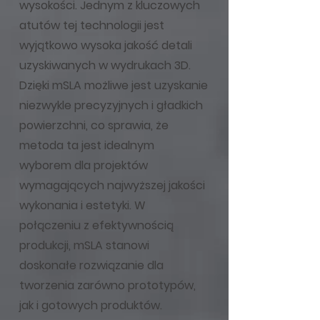
wysokości. Jednym z kluczowych
atutów tej technologii jest
wyjątkowo wysoka jakość detali
uzyskiwanych w wydrukach 3D.
Dzięki mSLA możliwe jest uzyskanie
niezwykle precyzyjnych i gładkich
powierzchni, co sprawia, że
metoda ta jest idealnym
wyborem dla projektów
wymagających najwyższej jakości
wykonania i estetyki. W
połączeniu z efektywnością
produkcji, mSLA stanowi
doskonałe rozwiązanie dla
tworzenia zarówno prototypów,
jak i gotowych produktów.