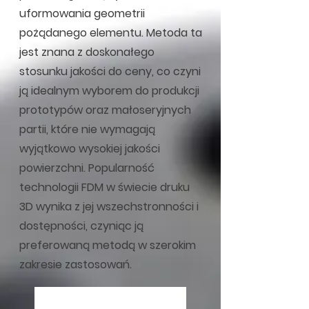
uformowania geometrii
pożądanego elementu. Metoda ta
jest znana z doskonałego
stosunku jakości do ceny, co czyni
ją idealnym wyborem do produkcji
prototypów oraz małoseryjnych
partii, które nie wymagają
wyjątkowo wysokiej jakości
powierzchni. Popularność
technologii FDM w świecie druku
3D wynika z jej wszechstronności i
dostępności, czyniąc ją
preferowaną metodą w szerokim
zakresie zastosowań.