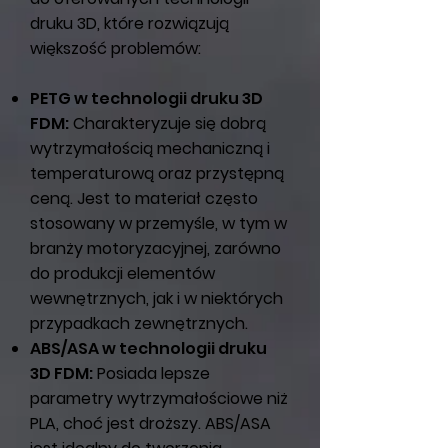
druku 3D, które rozwiązują
większość problemów:
PETG w technologii druku 3D
FDM:
Charakteryzuje się dobrą
wytrzymałością mechaniczną i
temperaturową oraz przystępną
ceną. Jest to materiał często
stosowany w przemyśle, w tym w
branży motoryzacyjnej, zarówno
do produkcji elementów
wewnętrznych, jak i w niektórych
przypadkach zewnętrznych.
ABS/ASA w technologii druku
3D FDM:
Posiada lepsze
parametry wytrzymałościowe niż
PLA, choć jest droższy. ABS/ASA