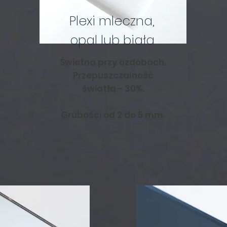
Plexi mleczna,
opal lub biała
Świetna przy ozdobach.
Przepuszczalność
światła - 30%.
Grubości od 2 do 5 mm.