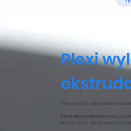
Ty
Plexi wy
ekstrud
Aby wybrać odpowiedni materi
Plexi ekstrudowana
jest prod
niższą cenę. Jej temperatura p