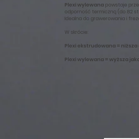
Plexi wylewana
powstaje prze
odporność termiczną (do 82 sto
Idealna do grawerowania i frez
W skrócie:
Plexi ekstrudowana = niższa
Plexi wylewana = wyższa jak