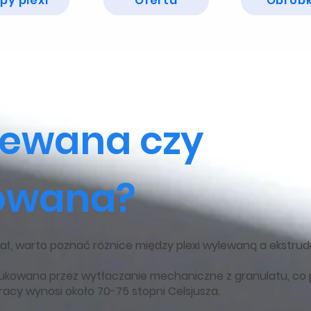
py plexi
Oferta
Obrób
lewana czy
owana?
ał, warto poznać różnice między plexi wylewaną a ekstru
ukowana przez wytłaczanie mechaniczne z granulatu, co 
racy wynosi około 70-75 stopni Celsjusza.