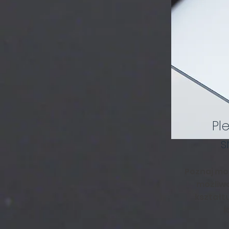
Ple
s
Poznaj moż
możliw
kształt
l