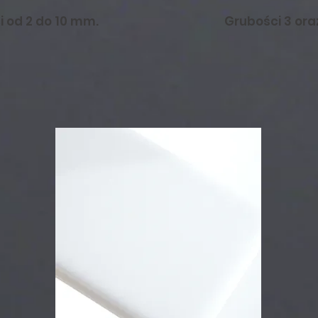
 od 2 do 10 mm.
Grubości 3 ora