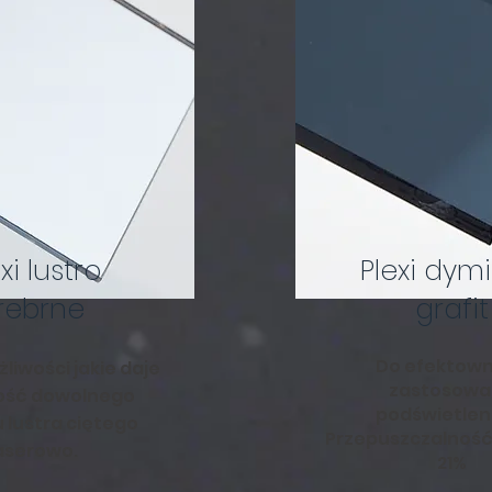
xi lustro
Plexi dym
rebrne
grafit
Do efektow
liwości jakie daje
zastosowa
ość dowolnego
podświetlen
u lustra ciętego
Przepuszczalność 
aserowo.
21%