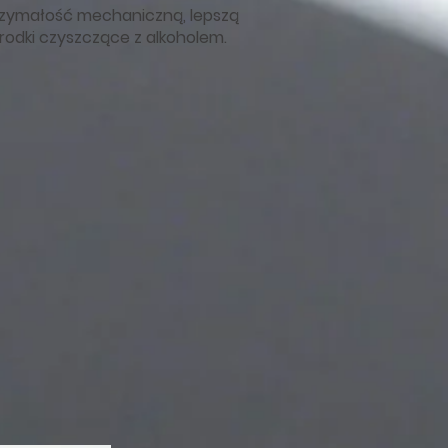
rzymałość mechaniczną, lepszą
rodki czyszczące z alkoholem.