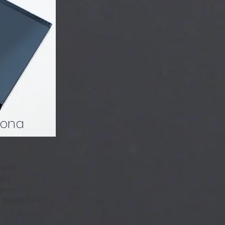
iona
nych
ń z
iem.
światła -