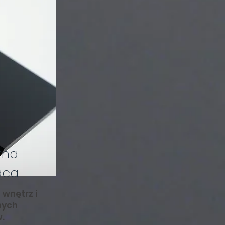
rna
ąca
wnętrz i
nych
.