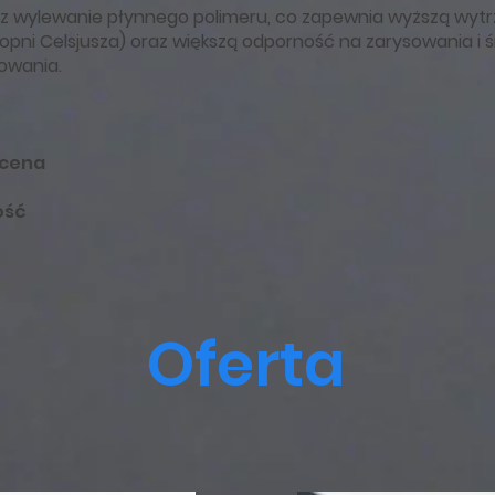
z wylewanie płynnego polimeru, co zapewnia wyższą wyt
pni Celsjusza) oraz większą odporność na zarysowania i ś
owania.
 cena
ość
Oferta