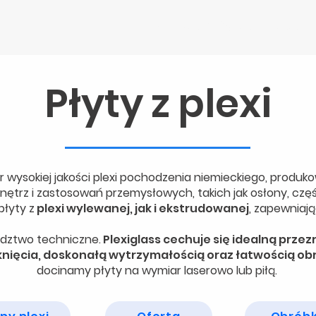
STRONA GŁÓWNA
NASZE U
Płyty z plexi
 wysokiej jakości plexi pochodzenia niemieckiego, produk
ętrz i zastosowań przemysłowych, takich jak osłony, cz
łyty z
plexi wylewanej, jak i ekstrudowanej
, zapewniaj
dztwo techniczne.
Plexiglass cechuje się idealną przez
knięcia, doskonałą wytrzymałością oraz łatwością obr
docinamy płyty na wymiar laserowo lub piłą.