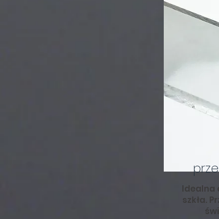
prze
Idealna 
szkła. P
świ