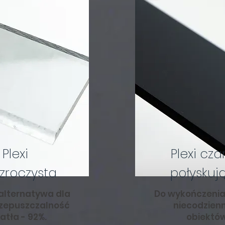
Plexi
Plexi cza
zroczysta
połyskuj
alternatywa dla
Do wykończenia 
rzepuszczalność
niecodzien
atła - 92%.
obiektów