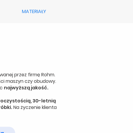
SŁUGI
MATERIAŁY
O NAS
KONTAKT
owanej przez firmę Rohm.
ęści maszyn czy obudowy.
ąc
najwyższą jakość.
roczystością, 30-letnią
óbki.
Na życzenie klienta