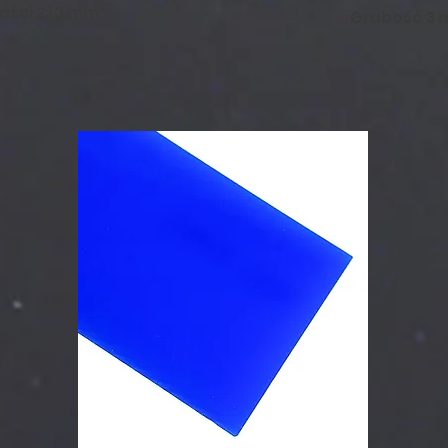
ści 2 i 3 mm.
Grubość 3 