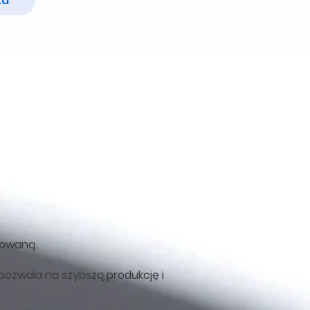
ka
dowaną.
pozwala na szybszą produkcję i