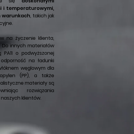
zuje się
doskonałymi
i i temperaturowymi,
h warunkach
, takich jak
cyjne.
w na życzenie klienta,
i. Do innych materiałów
ą PA11 o podwyższonej
 odporność na ładunki
 włóknem węglowym dla
ropylen (PP), a także
jalistyczne materiały są
niając rozwiązania
naszych klientów.