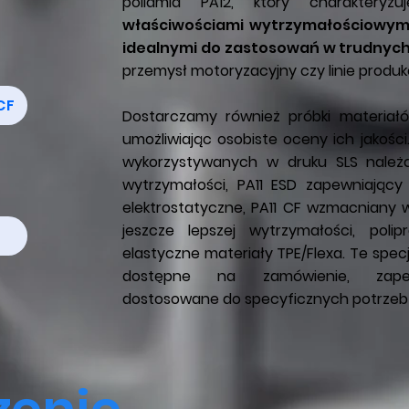
poliamid PA12, który charaktery
właściwościami wytrzymałościowym
idealnymi do zastosowań w trudnyc
przemysł motoryzacyjny czy linie produk
CF
Dostarczamy również próbki materiałó
umożliwiając osobiste oceny ich jakośc
wykorzystywanych w druku SLS należ
wytrzymałości, PA11 ESD zapewniający
elektrostatyczne, PA11 CF wzmacniany
jeszcze lepszej wytrzymałości, polip
elastyczne materiały TPE/Flexa. Te spec
dostępne na zamówienie, zapew
dostosowane do specyficznych potrzeb 