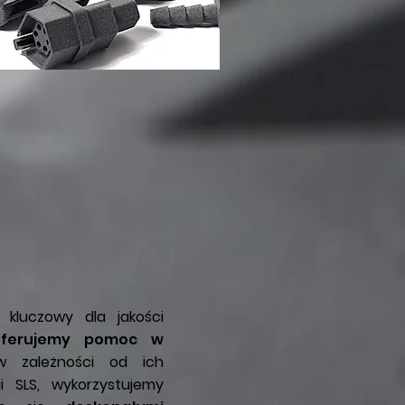
 kluczowy dla jakości
oferujemy pomoc w
zależności od ich
i SLS, wykorzystujemy