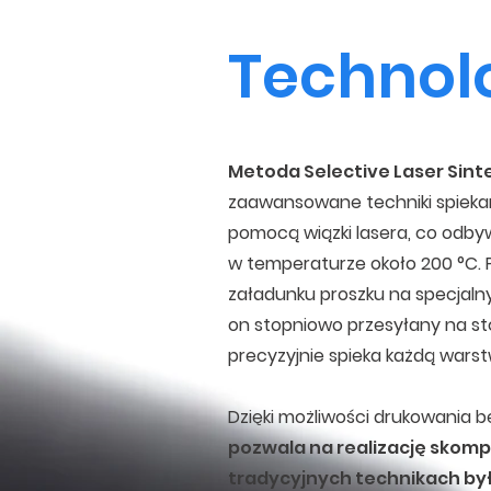
Technol
Metoda Selective Laser Sinte
zaawansowane techniki spieka
pomocą wiązki lasera, co odb
w temperaturze około 200 °C. Pr
załadunku proszku na specjalny 
on stopniowo przesyłany na stó
precyzyjnie spieka każdą warst
Dzięki możliwości drukowania
pozwala na realizację skom
tradycyjnych technikach był