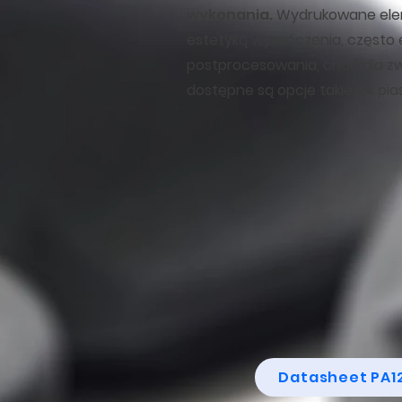
wykonania.
Wydrukowane elem
estetyką wykończenia, często 
postprocesowania, choć dla zwię
dostępne są opcje takie jak pia
Datasheet PA1