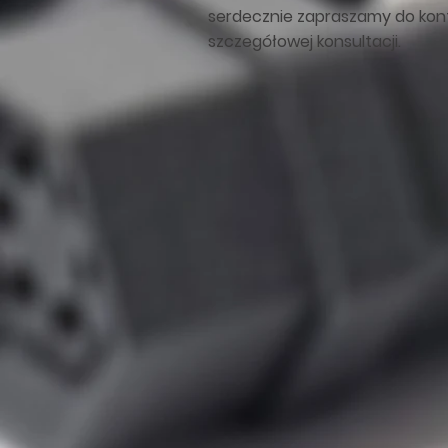
serdecznie zapraszamy do kon
szczegółowej konsultacji.