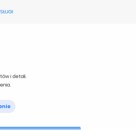
SŁUGI
MATERIAŁY
O NAS
KONTAKT
ów i detali.
enia.
enie