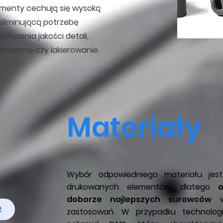
enty cechują się wysoką
eliminującą potrzebę
kszenia jakości detali,
skowanie czy lakierowanie.
Materiały
Wybór odpowiedniego materiału jest
drukowanych elementów, dlatego
doborze najlepszych surowców
w 
2
zastosowań. W przypadku technologi