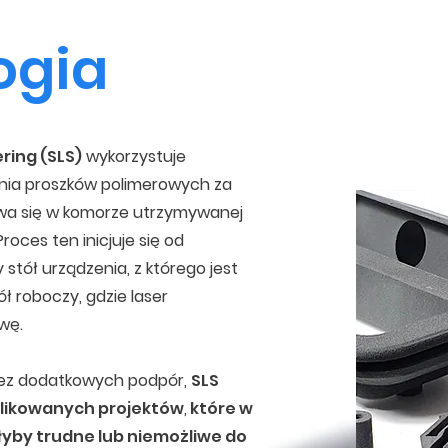
ogia
ring (SLS)
wykorzystuje
nia proszków polimerowych za
ywa się w komorze utrzymywanej
oces ten inicjuje się od
stół urządzenia, z którego jest
ł roboczy, gdzie laser
wę.
 bez dodatkowych podpór,
SLS
plikowanych projektów
,
które w
yby trudne lub niemożliwe do