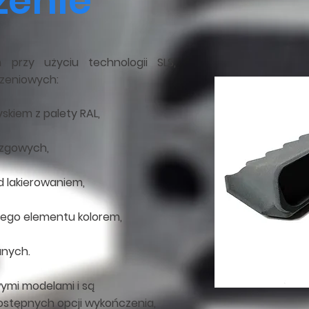
enie
 przy użyciu technologii SLS,
czeniowych:
skiem z palety RAL,
izgowych,
 lakierowaniem,
ego elementu kolorem,
nych.
ymi modelami i są
stępnych opcji wykończenia,