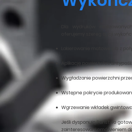
Wykończ
Dla wydruków realizowanych
oferujemy szereg opcji wykoń
Lakierowanie matowe lub z poły
Aplikację powierzchni antypośl
Wygładzanie powierzchni przed
Wstępne pokrycie produkowan
Wgrzewanie wkładek gwintowa
Jeśli dysponują Państwo gotow
zainteresowani omówieniem do