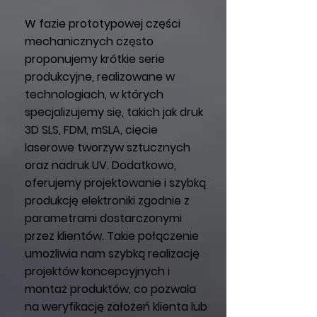
W fazie prototypowej części
mechanicznych często
proponujemy krótkie serie
produkcyjne, realizowane w
technologiach, w których
specjalizujemy się, takich jak druk
3D SLS, FDM, mSLA, cięcie
laserowe tworzyw sztucznych
oraz nadruk UV. Dodatkowo,
oferujemy projektowanie i szybką
produkcję elektroniki zgodnie z
parametrami dostarczonymi
przez klientów. Takie połączenie
umożliwia nam szybką realizację
projektów koncepcyjnych i
montaż produktów, co pozwala
na weryfikację założeń klienta lub