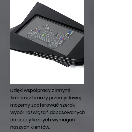
Dzięki współpracy z innymi
firmami z branży przemysłowej,
możemy zaoferować szeroki
wybór rozwiązań dopasowanych
do specyficznych wymagań
naszych klientów.