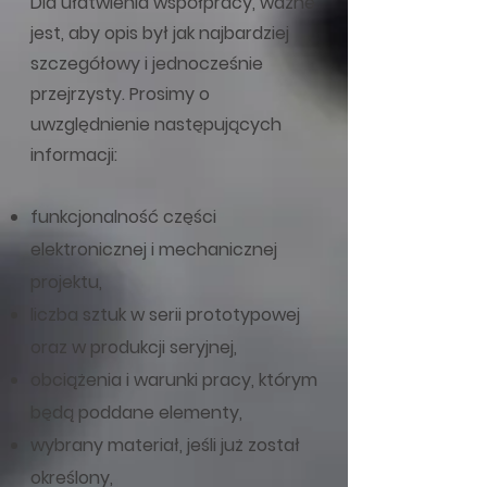
Dla ułatwienia współpracy, ważne
jest, aby opis był jak najbardziej
szczegółowy i jednocześnie
przejrzysty. Prosimy o
uwzględnienie następujących
informacji:
funkcjonalność części
elektronicznej i mechanicznej
projektu,
liczba sztuk w serii prototypowej
oraz w produkcji seryjnej,
obciążenia i warunki pracy, którym
będą poddane elementy,
wybrany materiał, jeśli już został
określony,