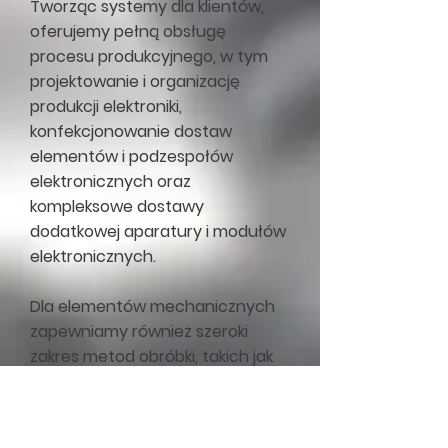
Tworząc systemy dla klientów,
oferujemy pełną obsługę
procesu produkcyjnego, w tym
projektowanie i organizację
produkcji elektroniki,
konfekcjonowanie dostaw
elementów i podzespołów
elektronicznych oraz
kompleksowe dostawy
dodatkowej aparatury i modułów
elektronicznych.
Dla elementów mechanicznych
zapewniamy również szeroki
zakres metod obróbki, takich jak
lakierowanie, szlifowanie, klejenie,
gwintowanie, wiercenie, a także
sprawdzanie poprawności