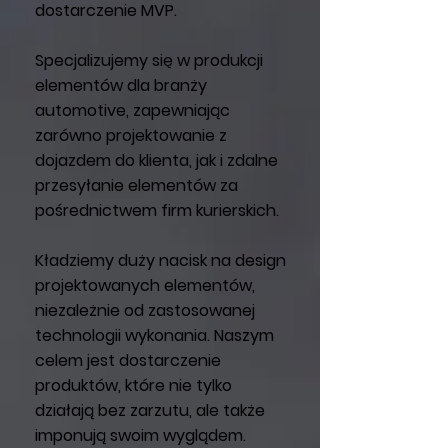
dostarczenie MVP.
Specjalizujemy się w produkcji
elementów dla branży
automotive, zapewniając
zarówno projektowanie z
dojazdem do klienta, jak i zdalne
przesyłanie elementów za
pośrednictwem firm kurierskich.
Kładziemy duży nacisk na design
projektowanych elementów,
niezależnie od zastosowanej
technologii wykonania. Naszym
celem jest dostarczenie
produktów, które nie tylko
działają bez zarzutu, ale także
imponują swoim wyglądem.