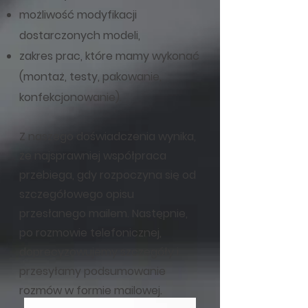
możliwość modyfikacji
dostarczonych modeli,
zakres prac, które mamy wykonać
(montaż, testy, pakowanie,
konfekcjonowanie).
Z naszego doświadczenia wynika,
że najsprawniej współpraca
przebiega, gdy rozpoczyna się od
szczegółowego opisu
przesłanego mailem. Następnie,
po rozmowie telefonicznej,
doprecyzowujemy szczegóły i
przesyłamy podsumowanie
rozmów w formie mailowej.